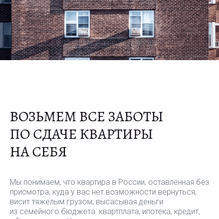
ВОЗЬМЕМ ВСЕ ЗАБОТЫ
200+
25+
ПО СДАЧЕ КВАРТИРЫ
квартир клиентов
работали в 25+ городах
НА СЕБЯ
мы сдали
России
20+
250 т.р.
Мы понимаем, что квартира в России, оставленная без
работали
доход собственников
присмотра, куда у вас нет возможности вернуться,
с клиентами из 20+
с аренды 8 - 250 т.р./
стран мира
мес
висит тяжелым грузом, высасывая деньги
из семейного бюджета: квартплата, ипотека, кредит,