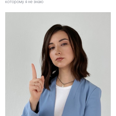
которому я не знаю
03
РАЗБОР ВЕЩЕЙ
от 500 руб/час
04
ВЫВОЗ ВЕЩЕЙ
от 500 руб
05
от 450 руб/мес
ХРАНЕНИЕ ВЕЩЕЙ
за 1 куб.м
06
МЕЛКИЙ РЕМОНТ
от 500 руб/час
07
ПРОВЕРОЧНЫЕ ВИЗИТЫ
2500 руб
НЕ ХОТИТЕ СДАВАТЬ?
08
ПОДРОБНЕЕ
ПРОДАЙТЕ!