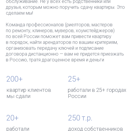
обслуживание. Не у всех есть родственники или
друзья, которым можно поручить сдачу квартиры. Это
сделаем мы!
Команда профессионалов (риелторов, мастеров
по ремонту, клинеров, муверов, хоумстейджеров)
по всей России поможет вам привести квартиру
в порядок, найти арендаторов по вашим критериям,
организовать передачу ключей и подписание
договора дистанционно — вам не придется приезжать
в Россию, тратя драгоценное время и деньги
01
ПОЛНОСТЬЮ ДИСТАНЦИОННО
У нас целая сеть надежных партнеров по всей
России, которые организуют подготовку,
просмотры квартиры и оформление сделки без
вашего личного присутствия. Кстати, наши
услуги примерно в 4 раза дешевле стоимости
вашего визита в Россию и самостоятельной
сдачи квартиры
02
ПОДГОТОВКА «ПОД КЛЮЧ»