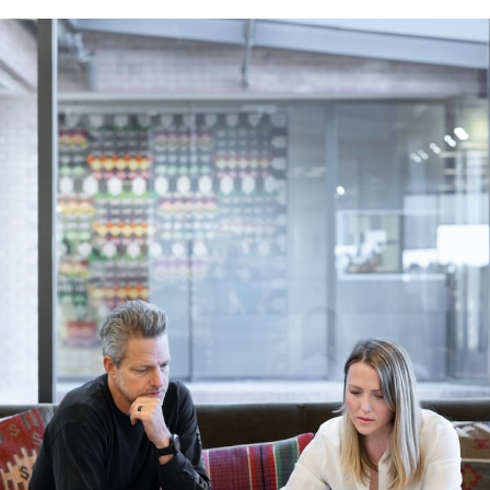
ДОКУМЕНТЫ
Зафиксируем все условия
сотрудничества в договоре, и наши
специалисты в России начнут работу.
Предоплату вносить не нужно!
ПОДГОТОВКА КВАРТИРЫ
Соберем вещи, организуем хранение
или транспортировку, уберем квартиру.
Отчитаемся о результатах при помощи
фото и видео
РЕКЛАМА И ПОКАЗЫ
Сделаем качественные фото квартиры,
оплатим рекламу и начнем проводить
просмотры с арендаторами,
отобранными по вашим критериям