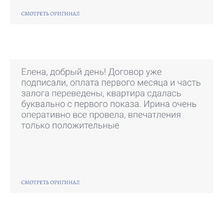
Ваше имя
Имя Фамилия
Укажите ваш никнейм в Telegram
username
Укажите номер телефона, к которому
привязан ваш WhatsApp
+79999999999
В каком городе ваша квартира?
Москва
Дополнительные услуги
Я согласен(-а) с условиями
политики
конфиденциальности
касательно
обработки моих
персональных данных
ОТПРАВИТЬ