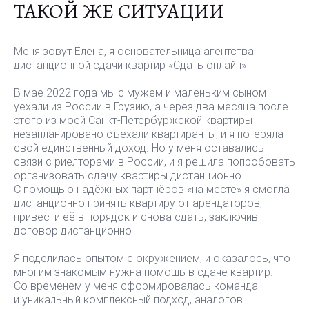
ТАКОЙ ЖЕ СИТУАЦИИ
Меня зовут Елена, я основательница агентства
дистанционной сдачи квартир «Сдать онлайн»
В мае 2022 года мы с мужем и маленьким сыном
уехали из России в Грузию, а через два месяца после
этого из моей Санкт-Петербуржской квартиры
незапланировано съехали квартиранты, и я потеряла
свой единственный доход. Но у меня оставались
связи с риелторами в России, и я решила попробовать
организовать сдачу квартиры дистанционно.
С помощью надёжных партнёров «на месте» я смогла
дистанционно принять квартиру от арендаторов,
привести её в порядок и снова сдать, заключив
договор дистанционно
КОМПЛЕКСНАЯ УСЛУГА
01
от 20 000 руб
ПО ПОДГОТОВКЕ И СДАЧЕ
КВАРТИРЫ
Я поделилась опытом с окружением, и оказалось, что
многим знакомым нужна помощь в сдаче квартир.
Со временем у меня сформировалась команда
02
УБОРКА
от 90 руб/кв.м
и уникальный комплексный подход, аналогов