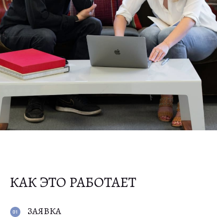
СОБЕСЕДОВАНИЕ
Финальное слово за вами!
Вы познакомитесь с потенциальным
арендатором по видеосвязи и примете
решение о сдаче квартиры
ОФОРМЛЕНИЕ СДЕЛКИ
Поможем правильно оформить
договор между вами и арендатором,
учтем все нюансы, чтобы максимально
обезопасить квартиру
КАК ЭТО РАБОТАЕТ